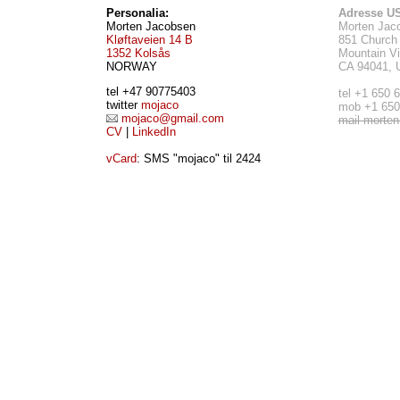
Personalia:
Adresse U
Morten Jacobsen
Morten Jac
Kløftaveien 14 B
851 Church 
1352 Kolsås
Mountain V
NORWAY
CA 94041,
tel +47 90775403
tel +1 650 
twitter
mojaco
mob +1 650
mojaco@gmail.com
mail morten
CV
|
LinkedIn
vCard
: SMS "mojaco" til 2424